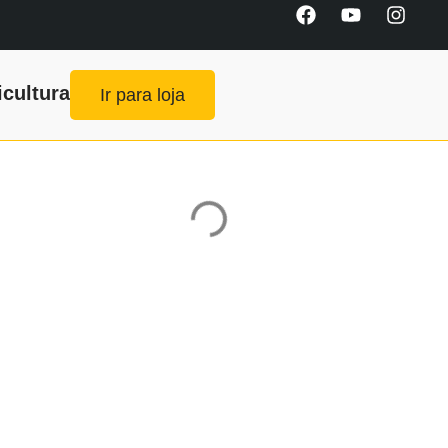
icultura
Ir para loja