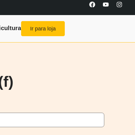
icultura
Ir para loja
f)