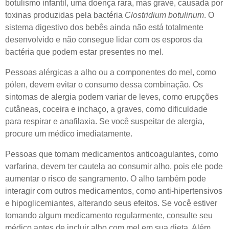
botulismo infantil, uma doença rara, mas grave, causada por
toxinas produzidas pela bactéria
Clostridium botulinum
. O
sistema digestivo dos bebês ainda não está totalmente
desenvolvido e não consegue lidar com os esporos da
bactéria que podem estar presentes no mel.
Pessoas alérgicas a alho ou a componentes do mel, como
pólen, devem evitar o consumo dessa combinação. Os
sintomas de alergia podem variar de leves, como erupções
cutâneas, coceira e inchaço, a graves, como dificuldade
para respirar e anafilaxia. Se você suspeitar de alergia,
procure um médico imediatamente.
Pessoas que tomam medicamentos anticoagulantes, como
varfarina, devem ter cautela ao consumir alho, pois ele pode
aumentar o risco de sangramento. O alho também pode
interagir com outros medicamentos, como anti-hipertensivos
e hipoglicemiantes, alterando seus efeitos. Se você estiver
tomando algum medicamento regularmente, consulte seu
médico antes de incluir alho com mel em sua dieta. Além