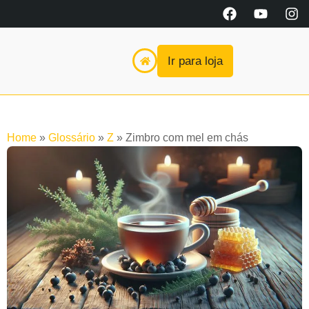
Ir para loja
Home
»
Glossário
»
Z
»
Zimbro com mel em chás