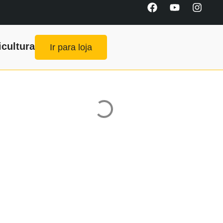
icultura
Ir para loja