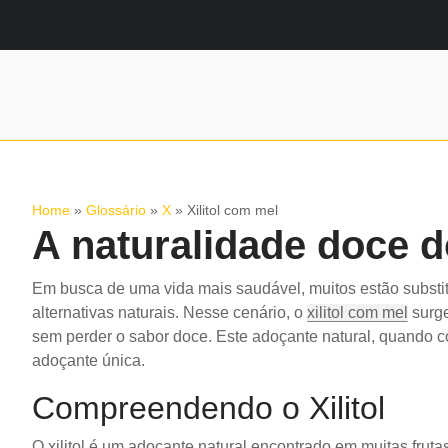
Home
»
Glossário
»
X
»
Xilitol com mel
A naturalidade doce do
Em busca de uma vida mais saudável, muitos estão substit
alternativas naturais. Nesse cenário, o
xilitol com mel
surge
sem perder o sabor doce. Este adoçante natural, quando
adoçante única.
Compreendendo o Xilitol
O xilitol é um adoçante natural encontrado em muitas fruta