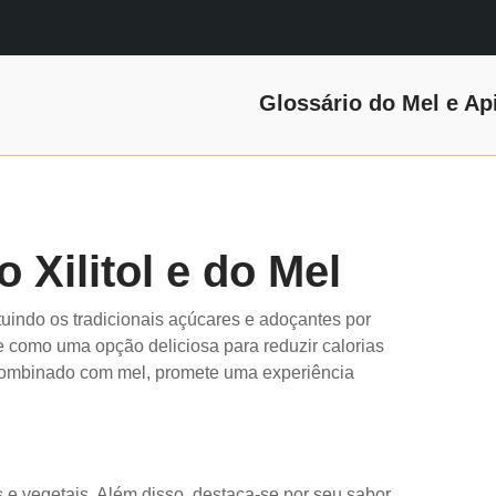
Glossário do Mel e Ap
 Xilitol e do Mel
uindo os tradicionais açúcares e adoçantes por
 como uma opção deliciosa para reduzir calorias
 combinado com mel, promete uma experiência
s e vegetais. Além disso, destaca-se por seu sabor