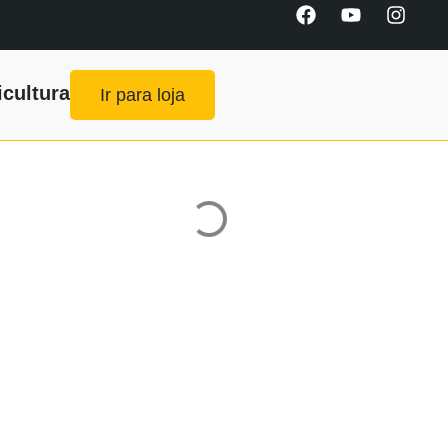
icultura
Ir para loja