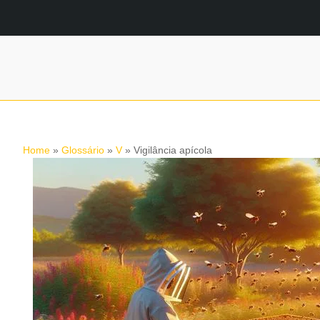
Home
»
Glossário
»
V
»
Vigilância apícola