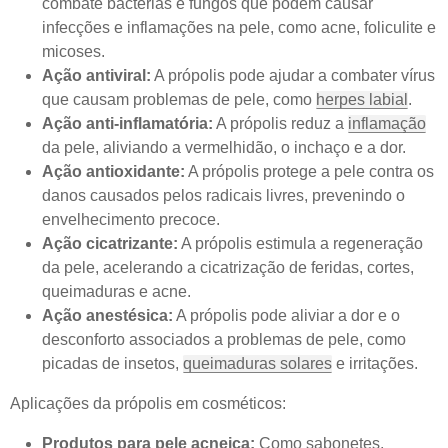
combate bactérias e fungos que podem causar
infecções e inflamações na pele, como acne, foliculite e
micoses.
Ação antiviral:
A própolis pode ajudar a combater vírus
que causam problemas de pele, como
herpes labial
.
Ação anti-inflamatória:
A própolis reduz a
inflamação
da pele, aliviando a vermelhidão, o inchaço e a dor.
Ação antioxidante:
A própolis protege a pele contra os
danos causados pelos radicais livres, prevenindo o
envelhecimento precoce.
Ação cicatrizante:
A própolis estimula a regeneração
da pele, acelerando a cicatrização de feridas, cortes,
queimaduras e acne.
Ação anestésica:
A própolis pode aliviar a dor e o
desconforto associados a problemas de pele, como
picadas de insetos,
queimaduras solares
e irritações.
Aplicações da própolis em cosméticos:
Produtos para pele acneica:
Como sabonetes,