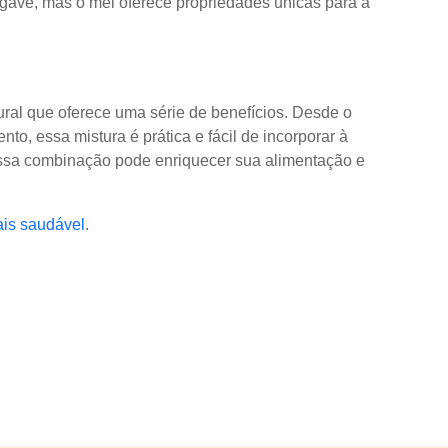
agave, mas o mel oferece propriedades únicas para a
ural que oferece uma série de benefícios. Desde o
nto, essa mistura é prática e fácil de incorporar à
 essa combinação pode enriquecer sua alimentação e
ais saudável
.