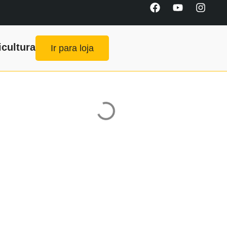
icultura
Ir para loja